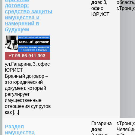
дом
: 3,
область
договор:
офис
г.Троицк
средство защиты
ЮРИСТ
имущества и
намерений в
будущем
ул.Гагарина 3, офис
ЮРИСТ
Брачный договор –
это юридический
документ, который
регулирует
имущественные
отношения супругов
как [...]
Гагарина
г.Троицк
Раздел
дом
:
Челяби
имущества