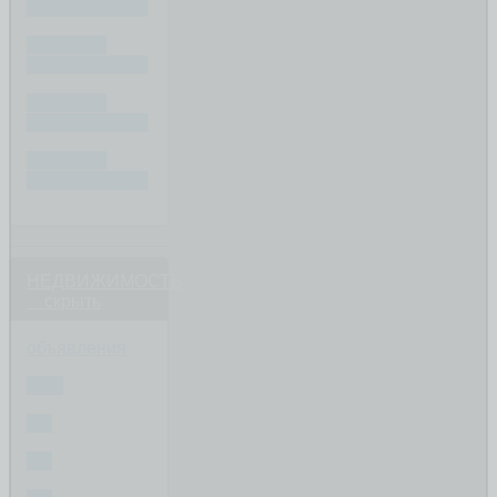
ВАШ ВОПРОС
ПИШИТЕ
ВАШ ВОПРОС
ПИШИТЕ
ВАШ ВОПРОС
ПИШИТЕ
ВАШ ВОПРОС
НЕДВИЖИМОСТЬ
скрыть
объявления
ВСЕ
1-К
2-К