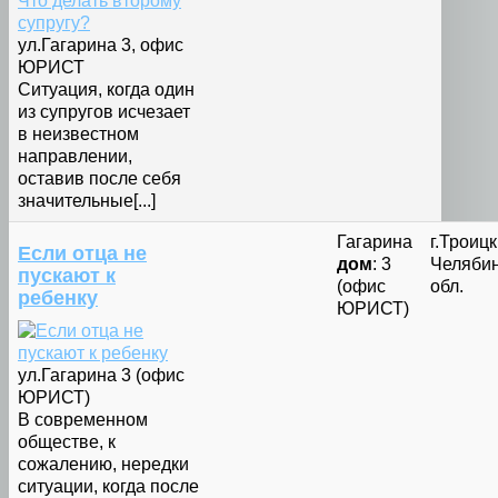
ул.Гагарина 3, офис
ЮРИСТ
Ситуация, когда один
из супругов исчезает
в неизвестном
направлении,
оставив после себя
значительные[...]
Гагарина
г.Троицк
Если отца не
дом
: 3
Челяби
пускают к
(офис
обл.
ребенку
ЮРИСТ)
ул.Гагарина 3 (офис
ЮРИСТ)
В современном
обществе, к
сожалению, нередки
ситуации, когда после