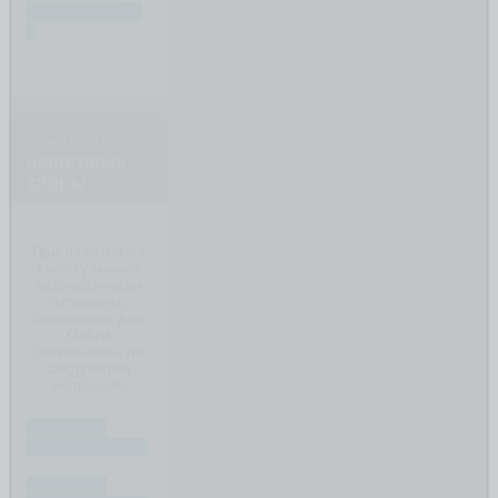
ИМУЩЕСТВО
?
смотреть
налоговые
споры
При нажатии на
кнопку можно
автоматически
отправить
сообщение для
Ольги
Васильевны по
следующим
вопросам:
ПИШИТЕ
ВАШ ВОПРОС
ПИШИТЕ