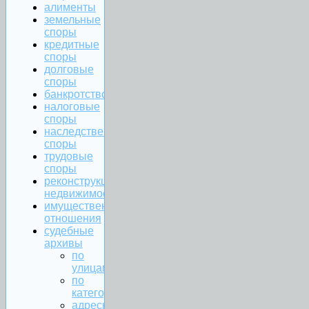
алименты
земельные
споры
кредитные
споры
долговые
споры
банкротство
налоговые
споры
наследственные
споры
трудовые
споры
реконструкция
недвижимости
имущественные
отношения
судебные
архивы
по
улицам
по
категориям
адресная