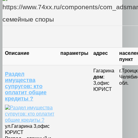
семейные споры
Описание
параметры
адрес
населе
пункт
Гагарина
г.Троицк
Раздел
дом
:
Челяби
имущества
3,офис
обл.
супругов: кто
ЮРИСТ
оплатит общие
кредиты ?
ул.Гагарина 3,офис
ЮРИСТ