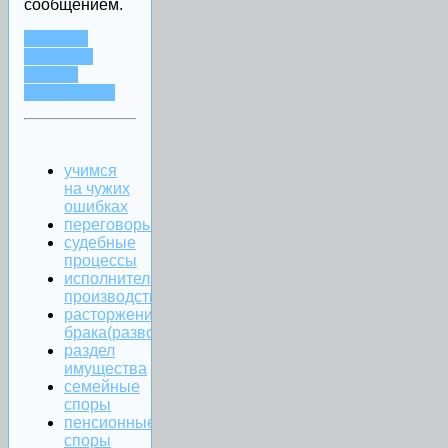
сообщением.
ЗАДАТЬ
ВОПРОС
ЧЕРЕЗ
WHATSAPP
учимся
на чужих
ошибках
переговоры
судебные
процессы
исполнительное
производство
расторжение
брака(развод)
раздел
имущества
семейные
споры
пенсионные
споры