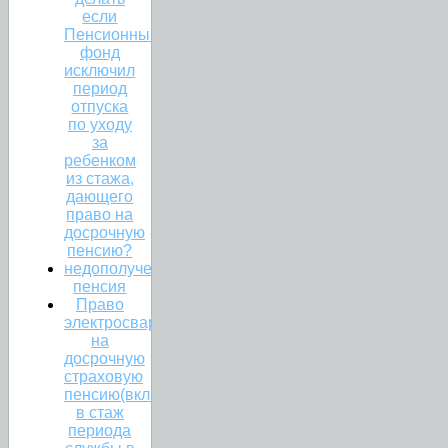
если
Пенсионный
фонд
исключил
период
отпуска
по уходу
за
ребенком
из стажа,
дающего
право на
досрочную
пенсию?
недополученная
пенсия
Право
электросварщика
на
досрочную
страховую
пенсию(включение
в стаж
периода