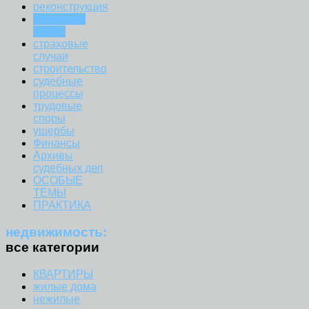
реконструкция
семейные
споры
страховые
случаи
строительство
судебные
процессы
трудовые
споры
ущербы
Финансы
Архивы
судебных дел
ОСОБЫЕ
ТЕМЫ
ПРАКТИКА
недвижимость:
все категории
КВАРТИРЫ
жилые дома
нежилые