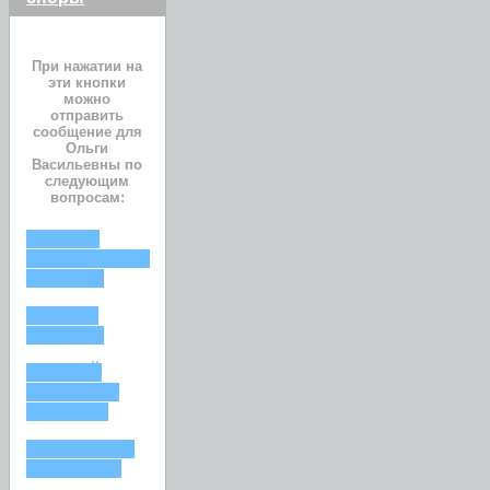
При нажатии на
эти кнопки
можно
отправить
сообщение для
Ольги
Васильевны по
следующим
вопросам:
ОТКАЗ В
НАЗНАЧЕНИИ
ПЕНСИИ
РАЗМЕР
ПЕНСИИ
РАННИЙ
ВЫХОД НА
ПЕНСИЮ
ПЕНСИЯ ПО
СТАРОСТИ