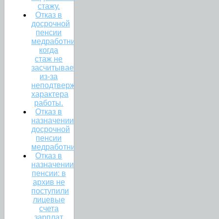
стажу.
Отказ в
досрочной
пенсии
медработникам:
когда
стаж не
засчитывается
из-за
неподтвержденного
характера
работы.
Отказ в
назначении
досрочной
пенсии
медработникам.
Отказ в
назначении
пенсии: в
архив не
поступили
лицевые
счета
зарплат