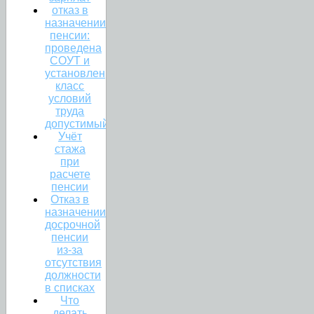
отказ в
назначении
пенсии:
проведена
СОУТ и
установлен
класс
условий
труда
допустимый
Учёт
стажа
при
расчете
пенсии
Отказ в
назначении
досрочной
пенсии
из-за
отсутствия
должности
в списках
Что
делать