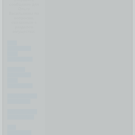
сообщение для
Ольги
Васильевны по
вопросам,
связанным с
разделом
имущества:
ЧТО
ДЕЛИТСЯ
ПРИ
РАЗВОДЕ?
ЧТО НЕ
ДЕЛИТСЯ
ПРИ
РАЗВОДЕ?
КАК ДЕЛИТЬ
КРЕДИТ ?
КАК ДЕЛИТЬ
ИПОТЕКУ ?
КАК
ОЦЕНИТЬ