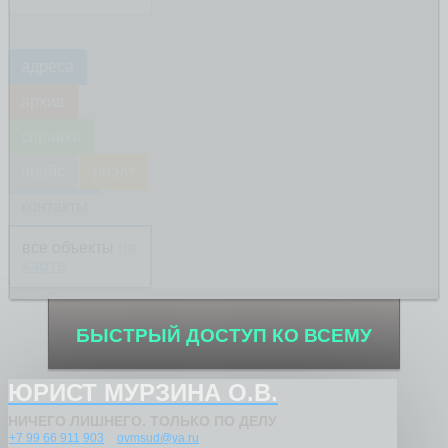
адреса
архив
справки
прайс
риэлт
контакты
все объекты
на
карте
БЫСТРЫЙ ДОСТУП КО ВСЕМУ
ЮРИСТ МУРЗИНА О.В.
НИЧЕГО ЛИШНЕГО. ТОЛЬКО ПО ДЕЛУ
+7 99 66 911 903
ovmsud@ya.ru