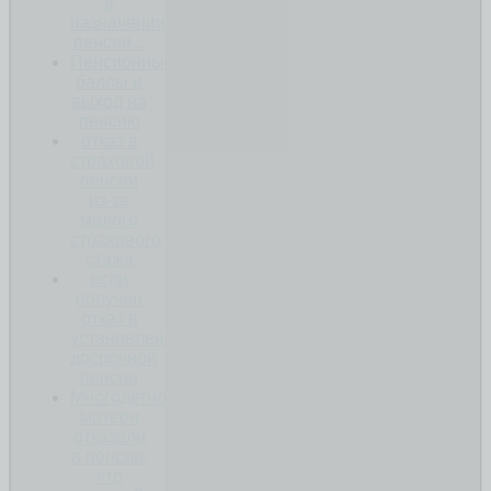
в
назначении
пенсии...
Пенсионные
баллы и
выход на
пенсию
отказ в
страховой
пенсии
из-за
малого
страхового
стажа
если
получен
отказ в
установлении
досрочной
пенсии
Многодетной
матери
отказали
в пенсии.
что