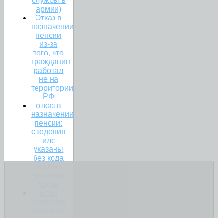
службы в
армии)
Отказ в
назначении
пенсии
из-за
того, что
гражданин
работал
не на
территории
РФ
отказ в
назначении
пенсии:
сведения
илс
указаны
без кода
особых
условий
труда
Если
сварщику
отказано