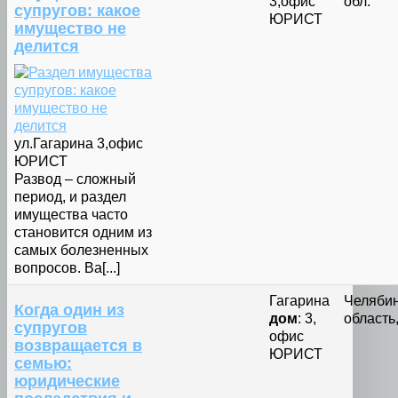
3,офис
обл.
супругов: какое
ЮРИСТ
имущество не
делится
ул.Гагарина 3,офис
ЮРИСТ
Развод – сложный
период, и раздел
имущества часто
становится одним из
самых болезненных
вопросов. Ва[...]
Гагарина
Челяби
Когда один из
дом
: 3,
область,
супругов
офис
возвращается в
ЮРИСТ
семью:
юридические