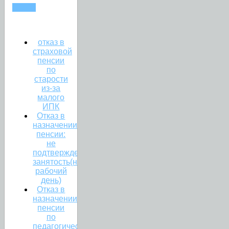
СТАЖ
отказ в
страховой
пенсии
по
старости
из-за
малого
ИПК
Отказ в
назначении
пенсии:
не
подтверждена
занятость(неполный
рабочий
день)
Отказ в
назначении
пенсии
по
педагогическому