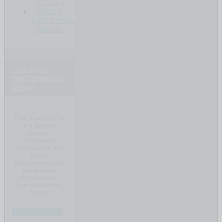
делать ?
Отказ в
назначении
пенсии.
смотреть
расторжение
брака
При нажатии на
эти кнопки
можно
отправить
сообщение для
Ольги
Васильевны по
вопросам,
связанным с
расторжением
брака:
ИМУЩЕСТВО