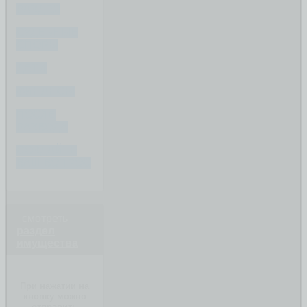
РАЗДЕЛ
СУДЕБНЫЕ
СПОРЫ
ДЕТИ
ФИНАНСЫ
ПОСЛЕ
РАЗВОДА
СОЗДАЙТЕ
ВАШ ВОПРОС
смотреть
раздел
имущества
При нажатии на
кнопку можно
отправить