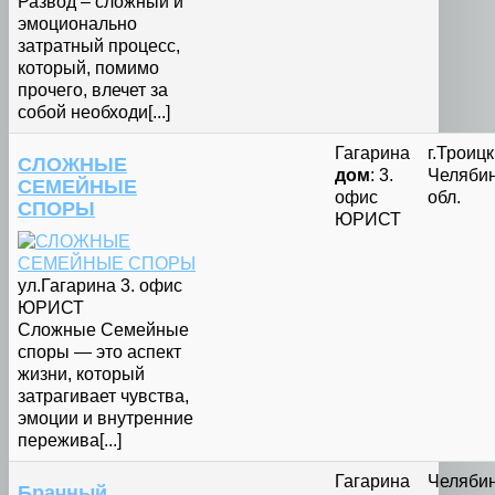
Развод – сложный и
эмоционально
затратный процесс,
который, помимо
прочего, влечет за
собой необходи[...]
Гагарина
г.Троицк
СЛОЖНЫЕ
дом
: 3.
Челяби
СЕМЕЙНЫЕ
офис
обл.
СПОРЫ
ЮРИСТ
ул.Гагарина 3. офис
ЮРИСТ
Сложные Семейные
споры — это аспект
жизни, который
затрагивает чувства,
эмоции и внутренние
пережива[...]
Гагарина
Челяби
Брачный