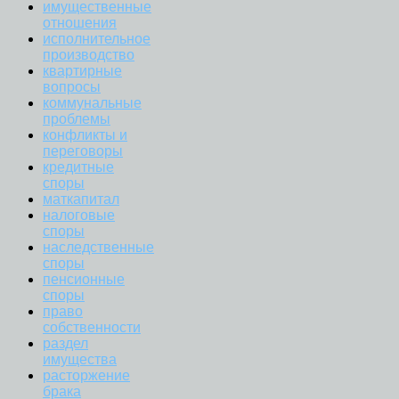
имущественные
отношения
исполнительное
производство
квартирные
вопросы
коммунальные
проблемы
конфликты и
переговоры
кредитные
споры
маткапитал
налоговые
споры
наследственные
споры
пенсионные
споры
право
собственности
раздел
имущества
расторжение
брака