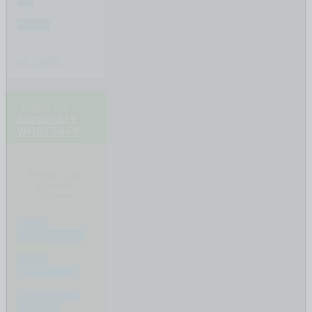
3-К
ДОМА
на карте
написать
вопросы в
WHATSAPP
Вопросы по
истории
объекта:
ЕСЛИ
ПОКУПАЕТЕ
ЕСЛИ
ПРОДАЁТЕ
СУДЕБНЫЕ
СПОРЫ