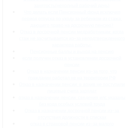
занятость(неполный рабочий день)
Что делать если Пенсионный фонд исключил
период отпуска по уходу за ребенком из стажа,
дающего право на досрочную пенсию?
Отказ в досрочной пенсии медработникам: когда
стаж не засчитывается из-за неподтвержденного
характера работы.
Пенсионные баллы и выход на пенсию
если получен отказ в установлении досрочной
пенсии
Отказ в назначении пенсии из-за того, что
гражданин работал не на территории РФ
Отказ в назначении пенсии: в архив не поступили
лицевые счета зарплат
отказ в назначении пенсии: сведения илс указаны
без кода особых условий труда
Отказ в назначении досрочной пенсии из-за
отсутствия должности в списках
отказ в страховой пенсии из-за малого