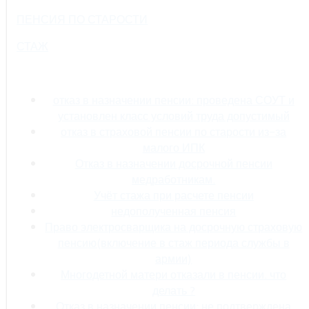
ПЕНСИЯ ПО СТАРОСТИ
СТАЖ
отказ в назначении пенсии: проведена СОУТ и
установлен класс условий труда допустимый
отказ в страховой пенсии по старости из-за
малого ИПК
Отказ в назначении досрочной пенсии
медработникам.
Учёт стажа при расчете пенсии
недополученная пенсия
Право электросварщика на досрочную страховую
пенсию(включение в стаж периода службы в
армии)
Многодетной матери отказали в пенсии. что
делать ?
Отказ в назначении пенсии: не подтверждена