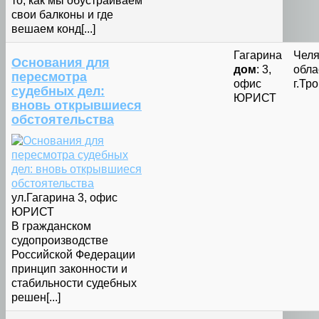
то, как мы обустраиваем
свои балконы и где
вешаем конд[...]
Гагарина
Челя
Основания для
дом
: 3,
обла
пересмотра
офис
г.Тр
судебных дел:
ЮРИСТ
вновь открывшиеся
обстоятельства
ул.Гагарина 3, офис
ЮРИСТ
В гражданском
судопроизводстве
Российской Федерации
принцип законности и
стабильности судебных
решен[...]