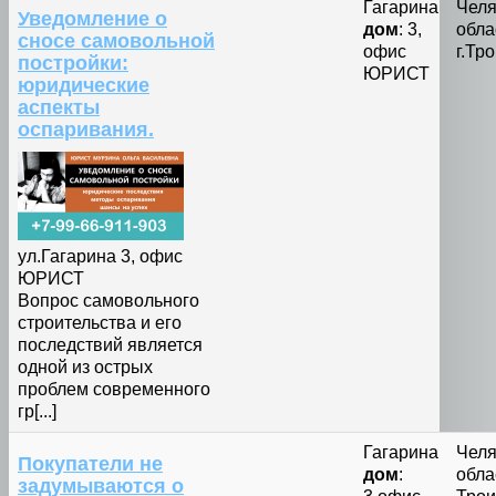
Гагарина
Челя
Уведомление о
дом
: 3,
обла
сносе самовольной
офис
г.Тр
постройки:
ЮРИСТ
юридические
аспекты
оспаривания.
ул.Гагарина 3, офис
ЮРИСТ
Вопрос самовольного
строительства и его
последствий является
одной из острых
проблем современного
гр[...]
Гагарина
Челя
Покупатели не
дом
:
облас
задумываются о