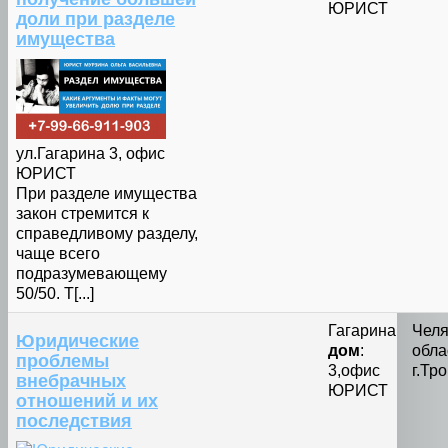
ЮРИСТ
доли при разделе
имущества
ул.Гагарина 3, офис
ЮРИСТ
При разделе имущества
закон стремится к
справедливому разделу,
чаще всего
подразумевающему
50/50. Т[...]
Гагарина
Челя
Юридические
дом
:
обла
проблемы
3,офис
г.Тр
внебрачных
ЮРИСТ
отношений и их
последствия