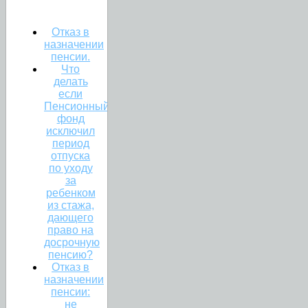
Отказ в
назначении
пенсии.
Что
делать
если
Пенсионный
фонд
исключил
период
отпуска
по уходу
за
ребенком
из стажа,
дающего
право на
досрочную
пенсию?
Отказ в
назначении
пенсии:
не