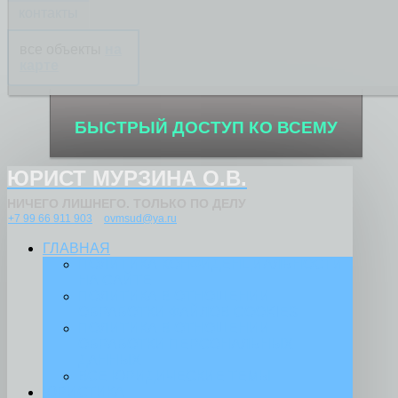
контакты
все объекты
на
карте
БЫСТРЫЙ ДОСТУП КО ВСЕМУ
ЮРИСТ МУРЗИНА О.В.
НИЧЕГО ЛИШНЕГО. ТОЛЬКО ПО ДЕЛУ
+7 99 66 911 903
ovmsud@ya.ru
ГЛАВНАЯ
ПОЛИТИКА КОНФИДЕНЦИАЛЬНОСТИ
НА САЙТЕ
ПОЛИТИКА В ОТНОШЕНИИ
ОБРАБОТКИ ФАЙЛОВ COOKIES
ПОЛИТИКА В ОТНОШЕНИИ
ОБРАБОТКИ ПЕРСОНАЛЬНЫХ
ДАННЫХ
ВСЕ ЮРИДИЧЕСКИЕ ТЕМЫ
ЮРИСТИКА