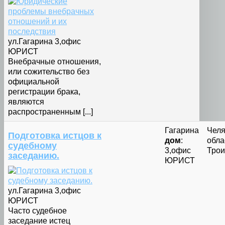
ул.Гагарина 3,офис
ЮРИСТ
Внебрачные отношения,
или сожительство без
официальной
регистрации брака,
являются
распространенным [...]
Гагарина
Челя
Подготовка истцов к
дом
:
облас
судебному
3,офис
Трои
заседанию.
ЮРИСТ
ул.Гагарина 3,офис
ЮРИСТ
Часто судебное
заседание истец