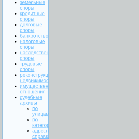
земельные
споры
кредитные
споры
долговые
споры
банкротство
налоговые
споры
наследственные
споры
трудовые
споры
реконструкция
недвижимости
имущественные
отношения
судебные
архивы
по
улицам
по
категориям
адресная
справка