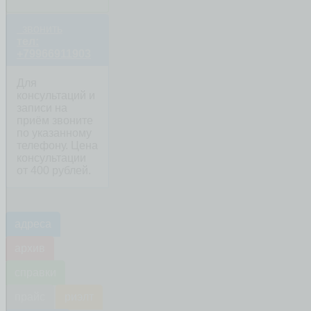
звонить
тел:
+79966911903
Для
консультаций и
записи на
приём звоните
по указанному
телефону. Цена
консультации
от 400 рублей.
адреса
архив
справки
прайс
риэлт