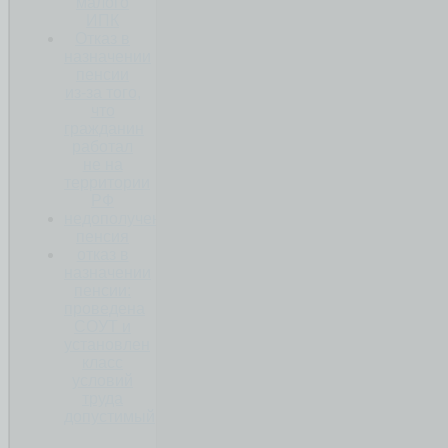
малого
ИПК
Отказ в
назначении
пенсии
из-за того,
что
гражданин
работал
не на
территории
РФ
недополученная
пенсия
отказ в
назначении
пенсии:
проведена
СОУТ и
установлен
класс
условий
труда
допустимый