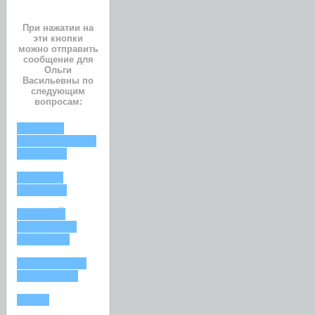
При нажатии на
эти кнопки
можно отправить
сообщение для
Ольги
Васильевны по
следующим
вопросам:
ОТКАЗ В
НАЗНАЧЕНИИ
ПЕНСИИ
РАЗМЕР
ПЕНСИИ
РАННИЙ
ВЫХОД НА
ПЕНСИЮ
ПЕНСИЯ ПО
СТАРОСТИ
СТАЖ