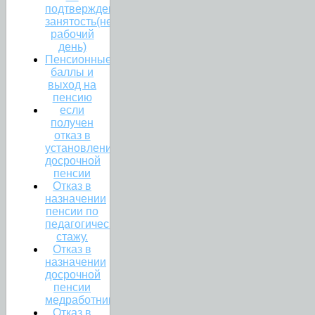
подтверждена
занятость(неполный
рабочий
день)
Пенсионные
баллы и
выход на
пенсию
если
получен
отказ в
установлении
досрочной
пенсии
Отказ в
назначении
пенсии по
педагогическому
стажу.
Отказ в
назначении
досрочной
пенсии
медработникам.
Отказ в