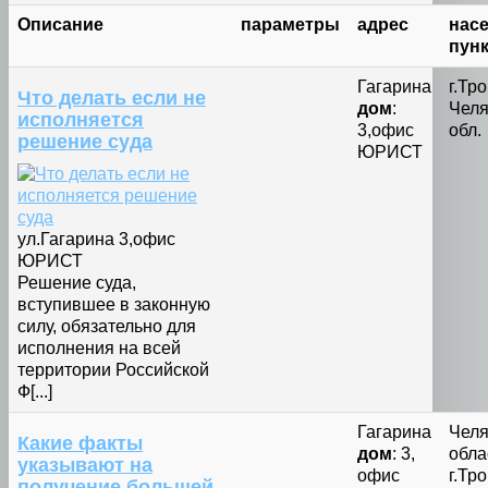
Описание
параметры
адрес
нас
пунк
Гагарина
г.Тр
Что делать если не
дом
:
Челя
исполняется
3,офис
обл.
решение суда
ЮРИСТ
ул.Гагарина 3,офис
ЮРИСТ
Решение суда,
вступившее в законную
силу, обязательно для
исполнения на всей
территории Российской
Ф[...]
Гагарина
Челя
Какие факты
дом
: 3,
обла
указывают на
офис
г.Тр
получение большей