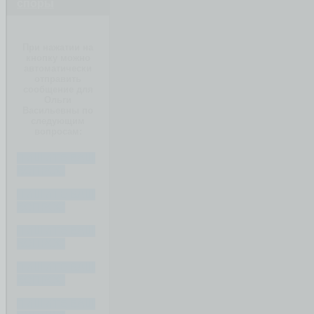
споры
При нажатии на
кнопку можно
автоматически
отправить
сообщение для
Ольги
Васильевны по
следующим
вопросам:
ПИШИТЕ ВАШ
ВОПРОС
ПИШИТЕ ВАШ
ВОПРОС
ПИШИТЕ ВАШ
ВОПРОС
ПИШИТЕ ВАШ
ВОПРОС
ПИШИТЕ ВАШ