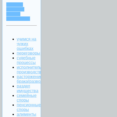
ЗАДАТЬ
ВОПРОС
ЧЕРЕЗ
WHATSAPP
учимся на
чужих
ошибках
переговоры
судебные
процессы
исполнительное
производство
расторжение
брака(развод)
раздел
имущества
семейные
споры
пенсионные
споры
алименты