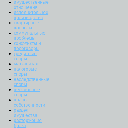
имущественные
отношения
исполнительное
производство
квартирные
вопросы
коммунальные
проблемы
конфликты и
переговоры
кредитные
споры
маткапитал
налоговые
споры
наследственные
споры
пенсионные
споры
право
собственности
раздел
имущества
расторжение
брака