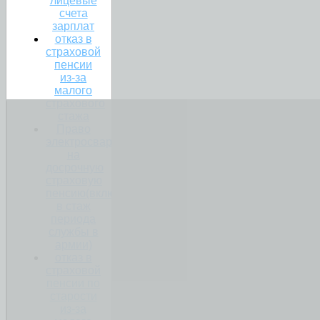
лицевые
счета
зарплат
отказ в
страховой
пенсии
из-за
малого
страхового
стажа
Право
электросварщика
на
досрочную
страховую
пенсию(включение
в стаж
периода
службы в
армии)
отказ в
страховой
пенсии по
старости
из-за