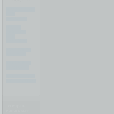
ЧТО ДЕЛИТСЯ
ПРИ
РАЗВОДЕ?
ЧТО НЕ
ДЕЛИТСЯ
ПРИ
РАЗВОДЕ?
КАК ДЕЛИТЬ
КРЕДИТ ?
КАК ДЕЛИТЬ
ИПОТЕКУ ?
КАК ОЦЕНИТЬ
ИМУЩЕСТВО ?
смотреть
налоговые