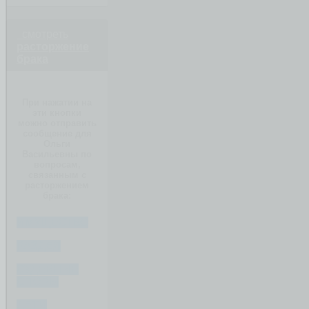
смотреть
расторжение
брака
При нажатии на
эти кнопки
можно отправить
сообщение для
Ольги
Васильевны по
вопросам,
связанным с
расторжением
брака:
ИМУЩЕСТВО
РАЗДЕЛ
СУДЕБНЫЕ
СПОРЫ
ДЕТИ