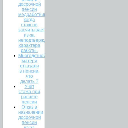
досрочной
пенсии
медработникам:
когда
стаж не
засчитывается
из-за
неподтвержденного
характера
работы.
Многодетной
матери
отказали
в пенсии.
что
делать ?
Учёт
стажа при
расчете
пенсии
Отказ в
назначении
досрочной
пенсии
из-за