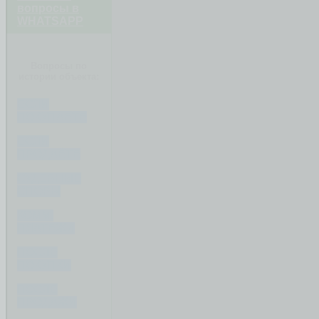
вопросы в
WHATSAPP
Вопросы по
истории объекта:
ЕСЛИ
ПОКУПАЕТЕ
ЕСЛИ
ПРОДАЁТЕ
СУДЕБНЫЕ
СПОРЫ
КОММ.
ПЛАТЕЖИ
ПОСЛЕ
ПОКУПКИ
ПОСЛЕ
ПРОДАЖИ