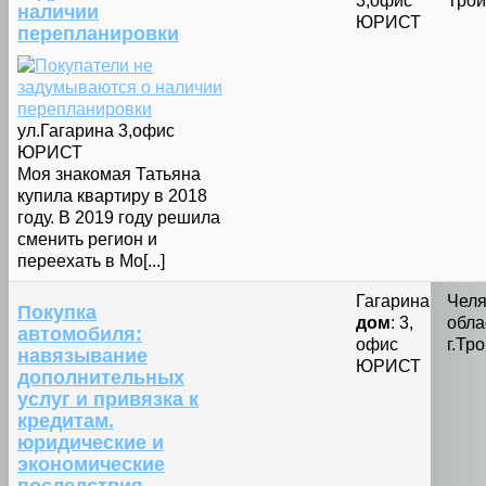
3,офис
Трои
наличии
ЮРИСТ
перепланировки
ул.Гагарина 3,офис
ЮРИСТ
Моя знакомая Татьяна
купила квартиру в 2018
году. В 2019 году решила
сменить регион и
переехать в Мо[...]
Гагарина
Челя
Покупка
дом
: 3,
обла
автомобиля:
офис
г.Тр
навязывание
ЮРИСТ
дополнительных
услуг и привязка к
кредитам.
юридические и
экономические
последствия.