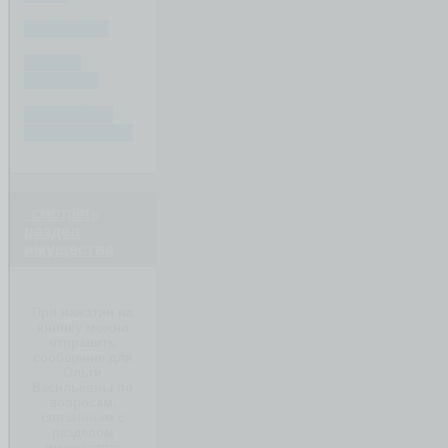
ФИНАНСЫ
ПОСЛЕ
РАЗВОДА
СОЗДАЙТЕ
ВАШ ВОПРОС
смотреть
раздел
имущества
При нажатии на
кнопку можно
отправить
сообщение для
Ольги
Васильевны по
вопросам,
связанным с
разделом
имущества: