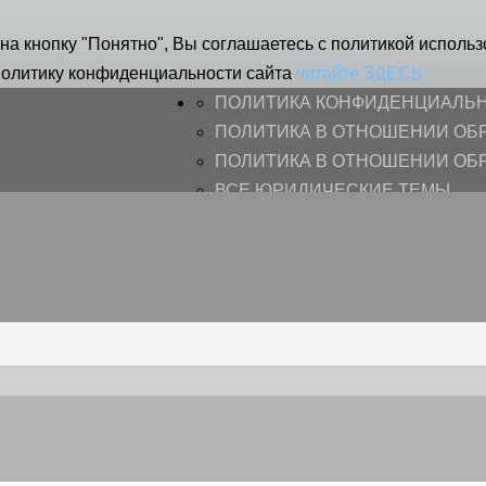
на кнопку "Понятно", Вы соглашаетесь с политикой использ
Политику конфиденциальности сайта
читайте ЗДЕСЬ
ПОЛИТИКА КОНФИДЕНЦИАЛЬН
ПОЛИТИКА В ОТНОШЕНИИ ОБР
ПОЛИТИКА В ОТНОШЕНИИ ОБ
ВСЕ ЮРИДИЧЕСКИЕ ТЕМЫ
ВСЕ ЮРИДИЧЕСКИЕ ТЕМЫ
УЧИМСЯ НА ЧУЖИХ ОШИБКАХ
СЕМЕЙНЫЕ СПОРЫ
ПЕНСИОННЫЕ СПОРЫ
ПЕРЕГОВОРЫ
РАСТОРЖЕНИЕ БРАКА*
АЛИМЕНТЫ
ЗЕМЕЛЬНЫЕ СПОРЫ
КРЕДИТНЫЕ СПОРЫ
ДОЛГОВЫЕ СПОРЫ