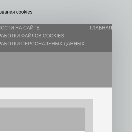
ования cookies.
ОСТИ НА САЙТЕ
ГЛАВНАЯ
АБОТКИ ФАЙЛОВ COOKIES
РАБОТКИ ПЕРСОНАЛЬНЫХ ДАННЫХ
ЮРИСТИКА
НЕДВИЖИМОСТЬ
3-КОМНАТНЫЕ
ПРАЙС
2-КОМНАТНЫЕ
АРХИВЫ
1-КОМНАТНЫЕ
КОНТАКТЫ
ЖИЛЫЕ ДОМА
ИСТОРИИ
КВАРТИРЫ НЕТИПОВЫЕ
НЕЖИЛЫЕ
ЗЕМЛЯ
4 И > КОМНАТ