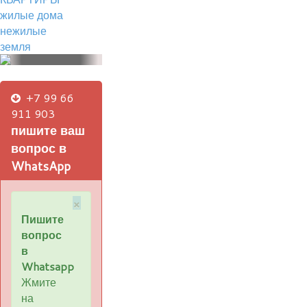
жилые дома
нежилые
земля
+7 99 66
911 903
пишите ваш
вопрос в
WhatsApp
×
Пишите
вопрос
в
Whatsapp
Жмите
на