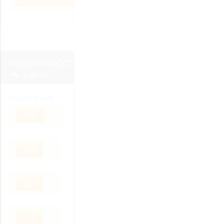
НЕДВИЖИМОСТЬ
скрыть
объявления
ВСЕ
1-К
2-К
3-К