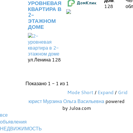
дом
:
Че
УРОВНЕВАЯ
128
обл
КВАРТИРА В
2-
ЭТАЖНОМ
ДОМЕ
ул.Ленина 128
Показано 1 - 1 из 1
Mode Short
/
Expand
/
Grid
юрист Мурзина Ольга Васильевна
powered
by Juloa.com
все
объявления
НЕДВИЖИМОСТЬ