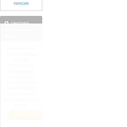
пенсия
смотреть
расторжение
брака
ПРИ НАЖАТИИ
НА ЭТИ КНОПКИ
МОЖНО
ОТПРАВИТЬ
СООБЩЕНИЕ
ДЛЯ ОЛЬГИ
ВАСИЛЬЕВНЫ
ПО ВОПРОСАМ,
СВЯЗАННЫМ С
РАСТОРЖЕНИЕМ
БРАКА:
ИМУЩЕСТВО