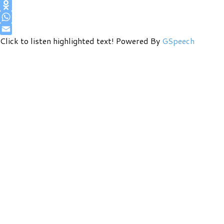
VK
Odnoklassniki
WhatsApp
Email
Click to listen highlighted text!
Powered By
GSpeech