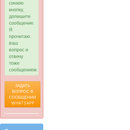
синюю
кнопку,
допишите
сообщение.
Я
прочитаю
ваш
вопрос и
отвечу
тоже
сообщением.
ЗАДАТЬ
ВОПРОС В
СООБЩЕНИИ
WHATSAPP