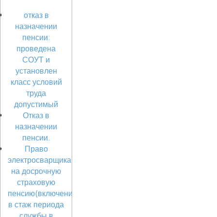
отказ в
назначении
пенсии:
проведена
СОУТ и
установлен
класс условий
труда
допустимый
Отказ в
назначении
пенсии.
Право
электросварщика
на досрочную
страховую
пенсию(включение
в стаж периода
службы в