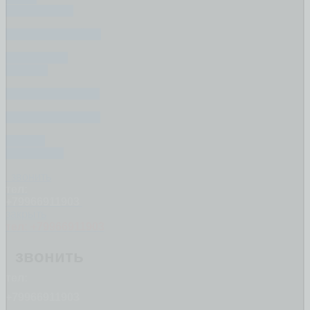
ПОКУПАЕТЕ
ЕСЛИ ПРОДАЁТЕ
СУДЕБНЫЕ
СПОРЫ
КОММ. ПЛАТЕЖИ
ПОСЛЕ ПОКУПКИ
ПОСЛЕ
ПРОДАЖИ
звонить
тел:
+79966911903
закрыть
тел: +79966911903
звонить
тел:
+79966911903