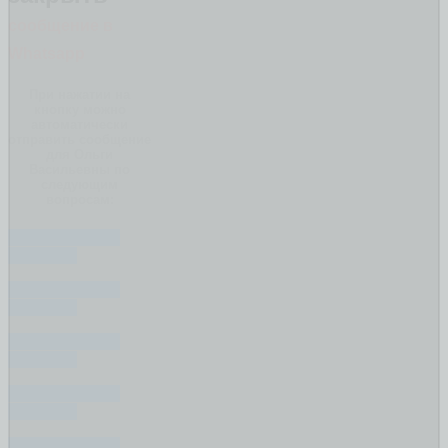
сообщение в
Whatsapp
При нажатии на
кнопку можно
автоматически
отправить сообщение
для Ольги
Васильевны по
следующим
вопросам:
ПИШИТЕ ВАШ
ВОПРОС
ПИШИТЕ ВАШ
ВОПРОС
ПИШИТЕ ВАШ
ВОПРОС
ПИШИТЕ ВАШ
ВОПРОС
ПИШИТЕ ВАШ