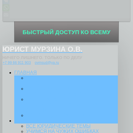
Odnoklassniki
Telegram
WhatsApp
Email
БЫСТРЫЙ ДОСТУП КО ВСЕМУ
ЮРИСТ МУРЗИНА О.В.
НИЧЕГО ЛИШНЕГО. ТОЛЬКО ПО ДЕЛУ
+7 99 66 911 903
ovmsud@ya.ru
ГЛАВНАЯ
ПОЛИТИКА КОНФИДЕНЦИАЛЬНОСТИ
НА САЙТЕ
ПОЛИТИКА В ОТНОШЕНИИ
ОБРАБОТКИ ФАЙЛОВ COOKIES
ПОЛИТИКА В ОТНОШЕНИИ
ОБРАБОТКИ ПЕРСОНАЛЬНЫХ
ДАННЫХ
ВСЕ ЮРИДИЧЕСКИЕ ТЕМЫ
ЮРИСТИКА
ВСЕ ЮРИДИЧЕСКИЕ ТЕМЫ
УЧИМСЯ НА ЧУЖИХ ОШИБКАХ