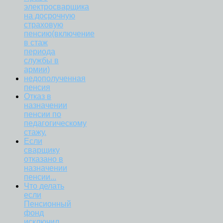
электросварщика
на досрочную
страховую
пенсию(включение
в стаж
периода
службы в
армии)
недополученная
пенсия
Отказ в
назначении
пенсии по
педагогическому
стажу.
Если
сварщику
отказано в
назначении
пенсии...
Что делать
если
Пенсионный
фонд
исключил