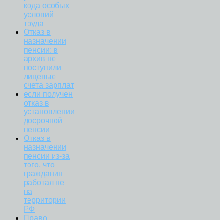
кода особых
условий
труда
Отказ в
назначении
пенсии: в
архив не
поступили
лицевые
счета зарплат
если получен
отказ в
установлении
досрочной
пенсии
Отказ в
назначении
пенсии из-за
того, что
гражданин
работал не
на
территории
РФ
Право