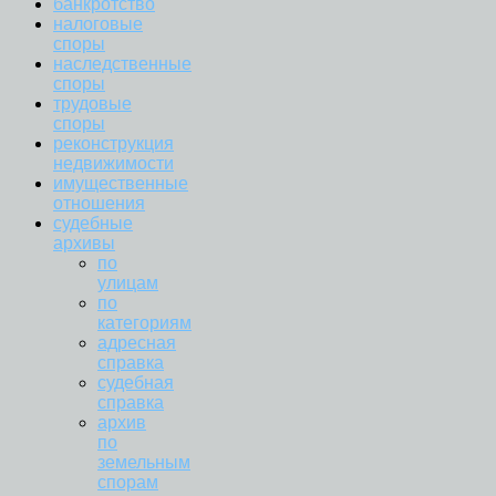
банкротство
налоговые
споры
наследственные
споры
трудовые
споры
реконструкция
недвижимости
имущественные
отношения
судебные
архивы
по
улицам
по
категориям
адресная
справка
судебная
справка
архив
по
земельным
спорам