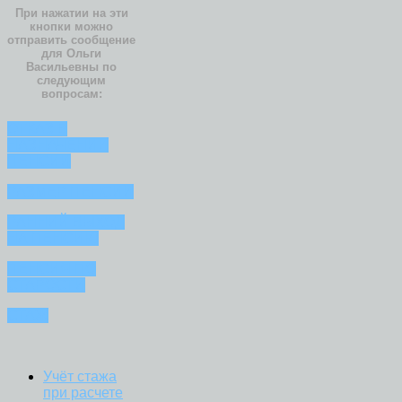
При нажатии на эти
кнопки можно
отправить сообщение
для Ольги
Васильевны по
следующим
вопросам:
ОТКАЗ В
НАЗНАЧЕНИИ
ПЕНСИИ
РАЗМЕР ПЕНСИИ
РАННИЙ ВЫХОД
НА ПЕНСИЮ
ПЕНСИЯ ПО
СТАРОСТИ
СТАЖ
Учёт стажа
при расчете