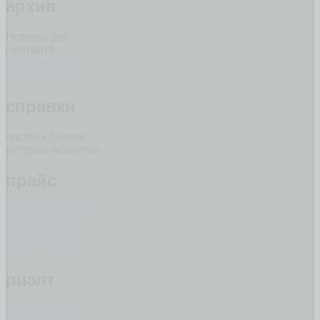
архив
Номера дел
смотрите
по видам дел
по улицам
справки
чистота сделок
история объектов
прайс
консультации
подготовка
документов
иные услуги
риэлт
квартиры
дома