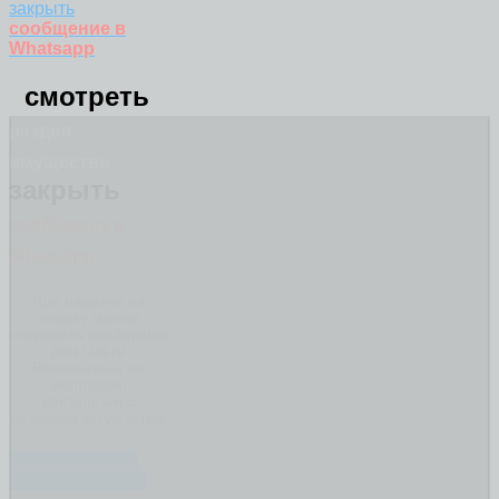
закрыть
сообщение в
Whatsapp
смотреть
раздел
имущества
закрыть
сообщение в
Whatsapp
При нажатии на
кнопку можно
отправить сообщение
для Ольги
Васильевны по
вопросам,
связанным с
разделом имущества:
ЧТО ДЕЛИТСЯ
ПРИ РАЗВОДЕ?