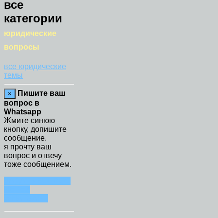
все
категории
юридические
вопросы
все юридические
темы
Пишите ваш
×
вопрос в
Whatsapp
Жмите синюю
кнопку, допишите
сообщение.
я прочту ваш
вопрос и отвечу
тоже сообщением.
ЗАДАТЬ ВОПРОС
ЧЕРЕЗ
WHATSAPP