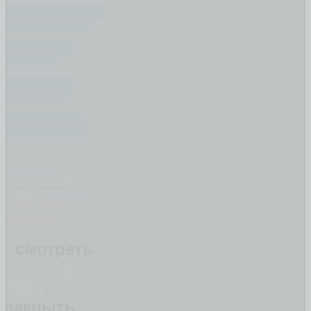
ЧТО НЕ ДЕЛИТСЯ
ПРИ РАЗВОДЕ?
КАК ДЕЛИТЬ
КРЕДИТ ?
КАК ДЕЛИТЬ
ИПОТЕКУ ?
КАК ОЦЕНИТЬ
ИМУЩЕСТВО ?
смотреть
налоговые
споры
закрыть
сообщение в
Whatsapp
смотреть
налоговые
споры
закрыть