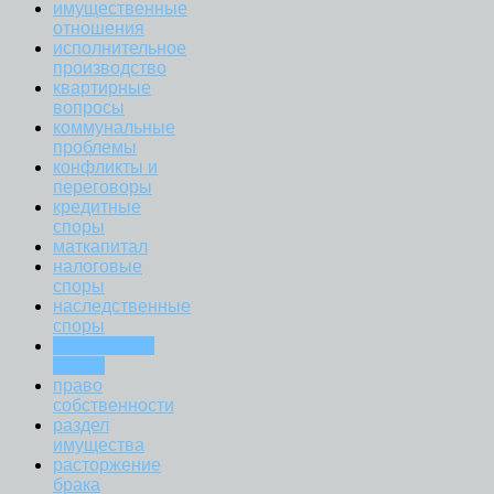
имущественные
отношения
исполнительное
производство
квартирные
вопросы
коммунальные
проблемы
конфликты и
переговоры
кредитные
споры
маткапитал
налоговые
споры
наследственные
споры
пенсионные
споры
право
собственности
раздел
имущества
расторжение
брака