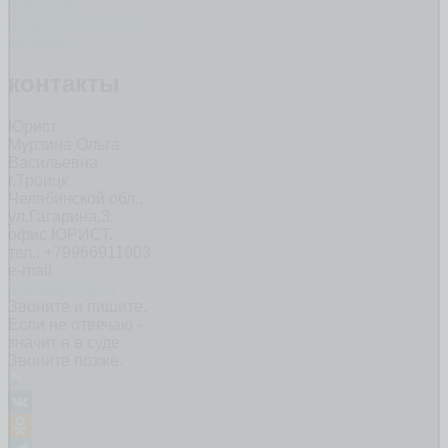
нежилые
нетиповые
земля
справки
контакты
Юрист
Мурзина Ольга
Васильевна
г.Троицк
Челябинской обл.,
ул.Гагарина,3.
офис ЮРИСТ.
тел.: +79966911903
e-mail
ovmsud@ya.ru
Звоните и пишите.
Если не отвечаю -
значит я в суде.
Звоните позже.
VK