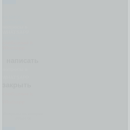
ДОМА
на карте
написать
вопросы в
WHATSAPP
закрыть
сообщение в
Whatsapp
написать
вопросы в
WHATSAPP
закрыть
сообщение в
Whatsapp
Вопросы по истории
объекта:
ЕСЛИ