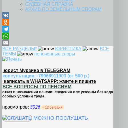
СУДЕБНАЯ СПРАВКА
АРХИВ ПО ЗЕМЕЛЬНЫМ СПОРАМ
VK
Odnoklassniki
Telegram
WhatsApp
ВСЕ РАЗДЕЛЫ*
ЮРИСТИКА
ВСЕ
Email
ТЕМЫ
пенсионные споры
юрист Мурзина в TELEGRAM
консультация:+79966911903 (от 500 р.)
написать в WHATSAPP: жмите и пишите
ВСЕ ВОПРОСЫ ПО ПЕНСИЯМ
отказ в назначении пенсии: сведения илс указаны без кода
особых условий труда
просмотров:
3026
+ 12 сегодня
МОЖНО ПОСЛУШАТЬ