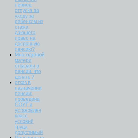
период
отпуска по
уходу за
ребенком из
стажа,
дающего
право на
досрочную
пенсию?
Многодетной
матери
отказали в
пенсии. что
делать ?
отказ в
назначении
пенсии:
проведена
СОУТ и
установлен
класс
условий
труда
допустимый
Пенсионные