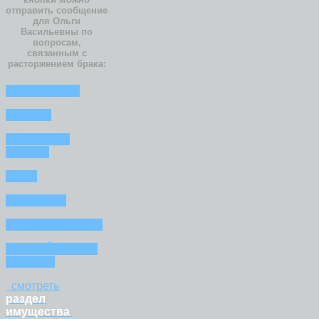
отправить сообщение
для Ольги
Васильевны по
вопросам,
связанным с
расторжением брака:
ИМУЩЕСТВО
РАЗДЕЛ
СУДЕБНЫЕ
СПОРЫ
ДЕТИ
ФИНАНСЫ
ПОСЛЕ РАЗВОДА
СОЗДАЙТЕ ВАШ
ВОПРОС
смотреть
раздел
имущества