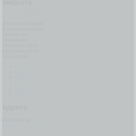
закрыть
тел: +79966911903
Для консультаций
и записи на приём
звоните по
указанному
телефону. Цена
консультации от
400 рублей.
адреса
архив
справки
прайс
риэлт
контакты
адреса
все объекты
на
карте