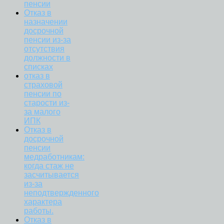
пенсии
Отказ в
назначении
досрочной
пенсии из-за
отсутствия
должности в
списках
отказ в
страховой
пенсии по
старости из-
за малого
ИПК
Отказ в
досрочной
пенсии
медработникам:
когда стаж не
засчитывается
из-за
неподтвержденного
характера
работы.
Отказ в