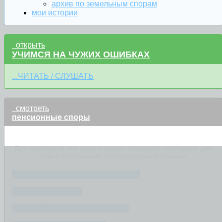
архив по земельным спорам
мои истории
открыть
УЧИМСЯ НА ЧУЖИХ ОШИБКАХ
...ЧИТАТЬ / СЛУШАТЬ
смотреть
пенсионные споры
При нажатии на эти кнопки можно отправить сообщение для
Ольги Васильевны по следующим вопросам:
ОТКАЗ В НАЗНАЧЕНИИ ПЕНСИИ
РАЗМЕР ПЕНСИИ
РАННИЙ ВЫХОД НА ПЕНСИЮ