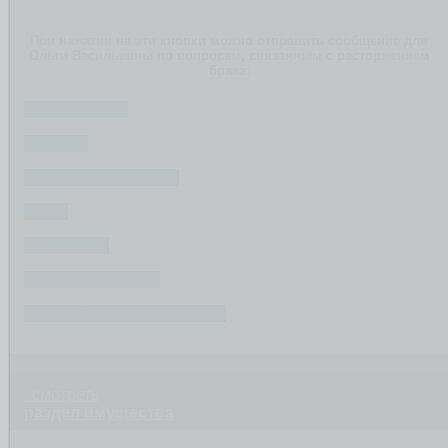
При нажатии на эти кнопки можно отправить сообщение для
Ольги Васильевны по вопросам, связанным с расторжением
брака:
ИМУЩЕСТВО
РАЗДЕЛ
СУДЕБНЫЕ СПОРЫ
ДЕТИ
ФИНАНСЫ
ПОСЛЕ РАЗВОДА
СОЗДАЙТЕ ВАШ ВОПРОС
смотреть
раздел имущества