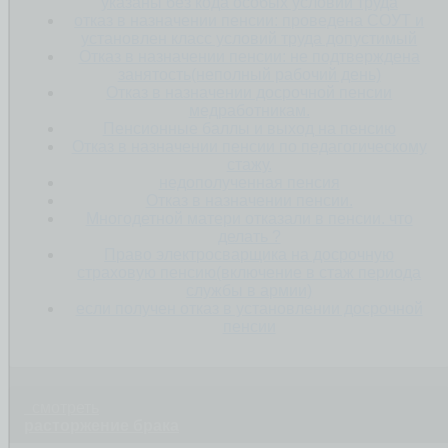
указаны без кода особых условий труда
отказ в назначении пенсии: проведена СОУТ и
установлен класс условий труда допустимый
Отказ в назначении пенсии: не подтверждена
занятость(неполный рабочий день)
Отказ в назначении досрочной пенсии
медработникам.
Пенсионные баллы и выход на пенсию
Отказ в назначении пенсии по педагогическому
стажу.
недополученная пенсия
Отказ в назначении пенсии.
Многодетной матери отказали в пенсии. что
делать ?
Право электросварщика на досрочную
страховую пенсию(включение в стаж периода
службы в армии)
если получен отказ в установлении досрочной
пенсии
смотреть
расторжение брака