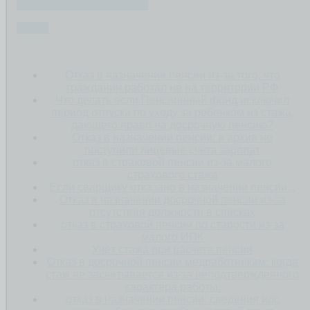
ПЕНСИЯ ПО СТАРОСТИ
СТАЖ
Отказ в назначении пенсии из-за того, что
гражданин работал не на территории РФ
Что делать если Пенсионный фонд исключил
период отпуска по уходу за ребенком из стажа,
дающего право на досрочную пенсию?
Отказ в назначении пенсии: в архив не
поступили лицевые счета зарплат
отказ в страховой пенсии из-за малого
страхового стажа
Если сварщику отказано в назначении пенсии...
Отказ в назначении досрочной пенсии из-за
отсутствия должности в списках
отказ в страховой пенсии по старости из-за
малого ИПК
Учёт стажа при расчете пенсии
Отказ в досрочной пенсии медработникам: когда
стаж не засчитывается из-за неподтвержденного
характера работы.
отказ в назначении пенсии: сведения илс