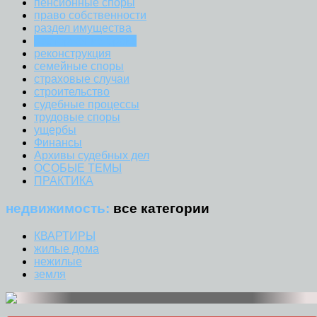
пенсионные споры
право собственности
раздел имущества
расторжение брака
реконструкция
семейные споры
страховые случаи
строительство
судебные процессы
трудовые споры
ущербы
Финансы
Архивы судебных дел
ОСОБЫЕ ТЕМЫ
ПРАКТИКА
недвижимость:
все категории
КВАРТИРЫ
жилые дома
нежилые
земля