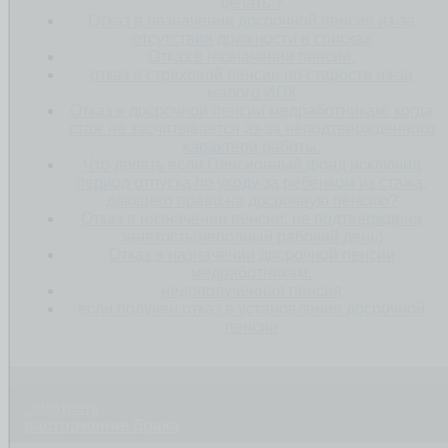
делать ?
Отказ в назначении досрочной пенсии из-за
отсутствия должности в списках
Отказ в назначении пенсии.
отказ в страховой пенсии по старости из-за
малого ИПК
Отказ в досрочной пенсии медработникам: когда
стаж не засчитывается из-за неподтвержденного
характера работы.
Что делать если Пенсионный фонд исключил
период отпуска по уходу за ребенком из стажа,
дающего право на досрочную пенсию?
Отказ в назначении пенсии: не подтверждена
занятость(неполный рабочий день)
Отказ в назначении досрочной пенсии
медработникам.
недополученная пенсия
если получен отказ в установлении досрочной
пенсии
смотреть
расторжение брака