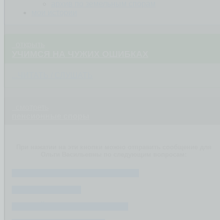
архив по земельным спорам
мои истории
открыть
УЧИМСЯ НА ЧУЖИХ ОШИБКАХ
...ЧИТАТЬ / СЛУШАТЬ
смотреть
пенсионные споры
При нажатии на эти кнопки можно отправить сообщение для
Ольги Васильевны по следующим вопросам:
ОТКАЗ В НАЗНАЧЕНИИ ПЕНСИИ
РАЗМЕР ПЕНСИИ
РАННИЙ ВЫХОД НА ПЕНСИЮ