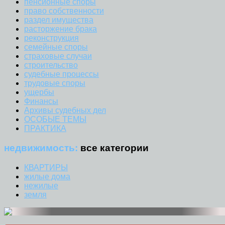
пенсионные споры
право собственности
раздел имущества
расторжение брака
реконструкция
семейные споры
страховые случаи
строительство
судебные процессы
трудовые споры
ущербы
Финансы
Архивы судебных дел
ОСОБЫЕ ТЕМЫ
ПРАКТИКА
недвижимость:
все категории
КВАРТИРЫ
жилые дома
нежилые
земля