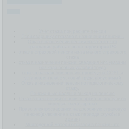
ПЕНСИЯ ПО СТАРОСТИ
СТАЖ
Учёт стажа при расчете пенсии
Если сварщику отказано в назначении пенсии...
Отказ в назначении пенсии из-за того, что
гражданин работал не на территории РФ
отказ в страховой пенсии из-за малого страхового
стажа
отказ в назначении пенсии: сведения илс указаны
без кода особых условий труда
отказ в назначении пенсии: проведена СОУТ и
установлен класс условий труда допустимый
Отказ в назначении пенсии по педагогическому
стажу.
Пенсионные баллы и выход на пенсию
Отказ в назначении пенсии: в архив не поступили
лицевые счета зарплат
Право электросварщика на досрочную страховую
пенсию(включение в стаж периода службы в
армии)
Многодетной матери отказали в пенсии. что