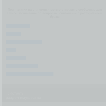
При нажатии на эти кнопки можно отправить сообщение для
Ольги Васильевны по вопросам, связанным с расторжением
брака:
ИМУЩЕСТВО
РАЗДЕЛ
СУДЕБНЫЕ СПОРЫ
ДЕТИ
ФИНАНСЫ
ПОСЛЕ РАЗВОДА
СОЗДАЙТЕ ВАШ ВОПРОС
смотреть
раздел имущества