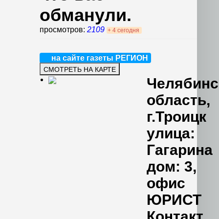
Архивы судебных дел
обманули.
ОСОБЫЕ ТЕМЫ
ПРАКТИКА
просмотров:
2109
+ 4 сегодня
на сайте газеты РЕГИОН
Челябинс
область,
г.Троицк
улица:
Гагарина
дом: 3,
офис
ЮРИСТ
Контакт