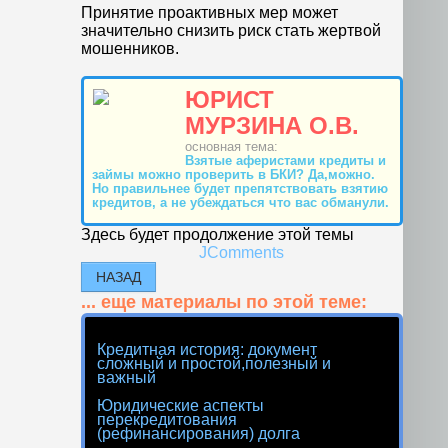
Принятие проактивных мер может
значительно снизить риск стать жертвой
мошенников.
ЮРИСТ
МУРЗИНА О.В.
основная тема:
Взятые аферистами кредиты и
займы можно проверить в БКИ? Да,можно.
Но правильнее будет препятствовать взятию
кредитов, а не убеждаться что вас обманули.
Здесь будет продолжение этой темы
JComments
НАЗАД
... еще материалы по этой теме:
Кредитная история: документ
сложный и простой,полезный и
важный
Юридические аспекты
перекредитования
(рефинансирования) долга