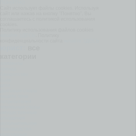
ПОНЯТНО
Сайт использует файлы cookies. Используя
сайт или нажав на кнопку "Понятно", Вы
соглашаетесь с политикой использования
cookies.
Политику использования файлов cookies
читайте ЗДЕСЬ
. Политику
конфиденциальности сайта
читайте ЗДЕСЬ
юрист:
все
категории
алименты
аренда
банкротство
Брак
дети
долговые споры
защита прав
потребителей
земельные споры
имущественные
отношения
исполнительное
производство
квартирные