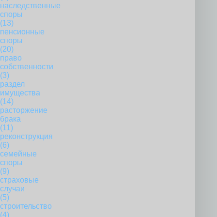
наследственные
споры
(13)
пенсионные
споры
(20)
право
собственности
(3)
раздел
имущества
(14)
расторжение
брака
(11)
реконструкция
(6)
семейные
споры
(9)
страховые
случаи
(5)
строительство
(4)