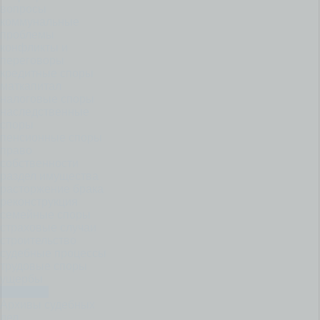
вопросы
коммунальные
проблемы
конфликты и
переговоры
кредитные споры
маткапитал
налоговые споры
наследственные
споры
пенсионные споры
право
собственности
раздел имущества
расторжение брака
реконструкция
семейные споры
страховые случаи
строительство
судебные процессы
трудовые споры
ущербы
Финансы
Архивы судебных
дел