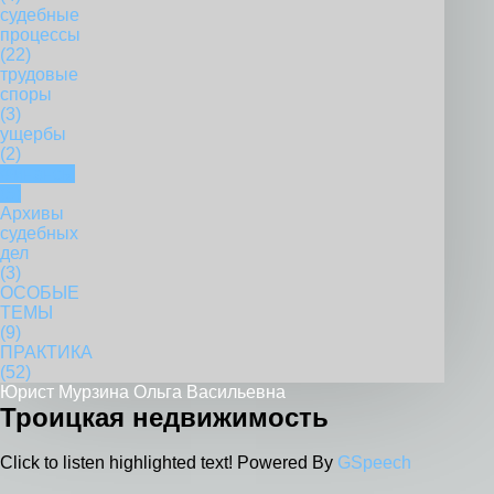
судебные
процессы
(22)
трудовые
споры
(3)
ущербы
(2)
Финансы
(5)
Архивы
судебных
дел
(3)
ОСОБЫЕ
ТЕМЫ
(9)
ПРАКТИКА
(52)
Юрист Мурзина Ольга Васильевна
Троицкая недвижимость
Click to listen highlighted text!
Powered By
GSpeech