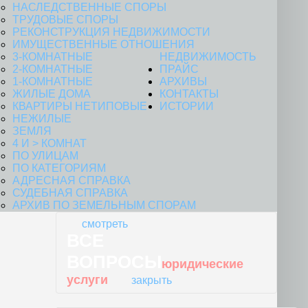
гражданин
НАСЛЕДСТВЕННЫЕ СПОРЫ
работал не на
ТРУДОВЫЕ СПОРЫ
территории РФ
РЕКОНСТРУКЦИЯ НЕДВИЖИМОСТИ
Если сварщику
ИМУЩЕСТВЕННЫЕ ОТНОШЕНИЯ
отказано в
3-КОМНАТНЫЕ
НЕДВИЖИМОСТЬ
назначении
2-КОМНАТНЫЕ
ПРАЙС
пенсии...
1-КОМНАТНЫЕ
АРХИВЫ
отказ в
ЖИЛЫЕ ДОМА
КОНТАКТЫ
назначении
КВАРТИРЫ НЕТИПОВЫЕ
ИСТОРИИ
пенсии:
НЕЖИЛЫЕ
проведена
ЗЕМЛЯ
СОУТ и
4 И > КОМНАТ
установлен
ПО УЛИЦАМ
класс условий
ПО КАТЕГОРИЯМ
труда
АДРЕСНАЯ СПРАВКА
допустимый
СУДЕБНАЯ СПРАВКА
Право
АРХИВ ПО ЗЕМЕЛЬНЫМ СПОРАМ
электросварщика
смотреть
на досрочную
ВСЕ
страховую
пенсию(включение
ВОПРОСЫ
в стаж периода
юридические
службы в
услуги
закрыть
армии)
если получен