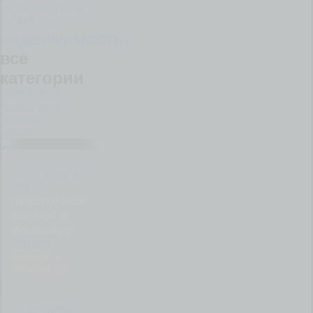
ОСОБЫЕ ТЕМЫ
ПРАКТИКА
недвижимость:
все
категории
КВАРТИРЫ
жилые дома
нежилые
земля
+7 99 66 911
903
пишите ваш
вопрос в
WhatsApp
закрыть
пишите в
WhatsApp
+7 99
смотреть