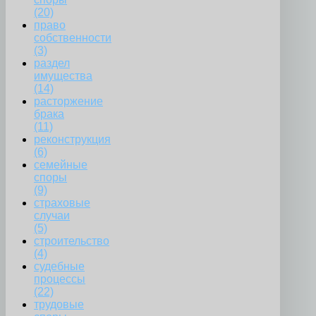
(20)
право
собственности
(3)
раздел
имущества
(14)
расторжение
брака
(11)
реконструкция
(6)
семейные
споры
(9)
страховые
случаи
(5)
строительство
(4)
судебные
процессы
(22)
трудовые