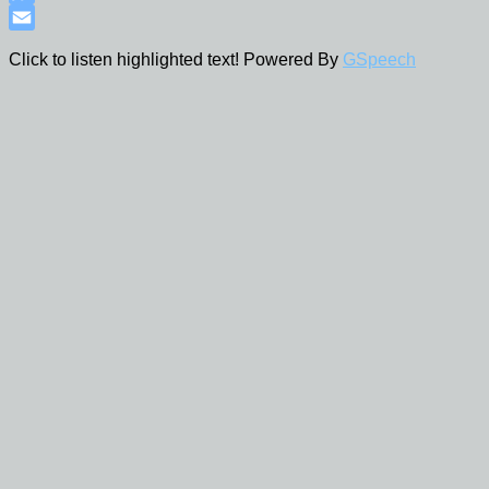
WhatsApp
Email
Click to listen highlighted text!
Powered By
GSpeech
Политика конфиденциальности на сайте
Политика в отношении обработки файлов
Cookies
Политика в отношении обработки
персональных данных
все юридические темы
все юридические темы
учимся на чужих ошибках
семейные споры
пенсионные споры
переговоры
расторжение брака*
алименты
земельные споры
кредитные споры
долговые споры
налоговые споры
наследственные споры
трудовые споры