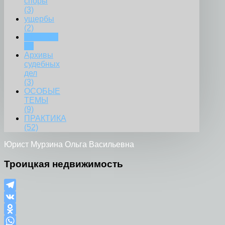
споры
(3)
ущербы
(2)
Финансы
(5)
Архивы
судебных
дел
(3)
ОСОБЫЕ
ТЕМЫ
(9)
ПРАКТИКА
(52)
Юрист Мурзина Ольга Васильевна
Троицкая недвижимость
Telegram
VK
Odnoklassniki