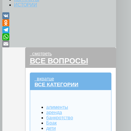
ИСТОРИИ
VK
Odnoklassniki
Telegram
WhatsApp
Email
смотреть
ВСЕ ВОПРОСЫ
вкратце
ВСЕ КАТЕГОРИИ
алименты
аренда
банкротство
Брак
дети