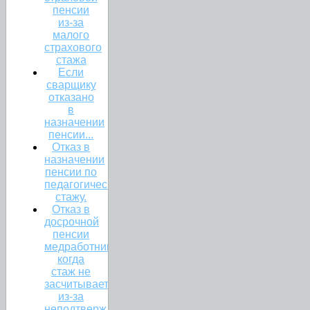
пенсии
из-за
малого
страхового
стажа
Если
сварщику
отказано
в
назначении
пенсии...
Отказ в
назначении
пенсии по
педагогическому
стажу.
Отказ в
досрочной
пенсии
медработникам:
когда
стаж не
засчитывается
из-за
неподтвержденного