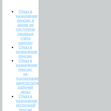
Отказ в
назначении
пенсии: в
архив не
поступили
лицевые
счета
зарплат
Отказ в
назначении
пенсии.
Отказ в
назначении
пенсии:
не
подтверждена
занятость(неполный
рабочий
день)
Отказ в
назначении
досрочной
пенсии