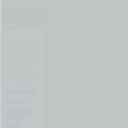
смотреть
расторжение
брака
При нажатии на
эти кнопки
можно отправить
сообщение для
Ольги
Васильевны по
вопросам,
связанным с
расторжением
брака:
ИМУЩЕСТВО
РАЗДЕЛ
СУДЕБНЫЕ
СПОРЫ
ДЕТИ