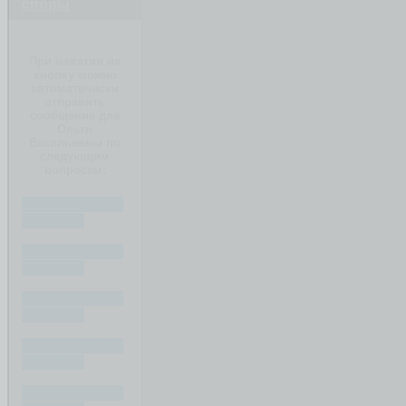
споры
При нажатии на
кнопку можно
автоматически
отправить
сообщение для
Ольги
Васильевны по
следующим
вопросам:
ПИШИТЕ ВАШ
ВОПРОС
ПИШИТЕ ВАШ
ВОПРОС
ПИШИТЕ ВАШ
ВОПРОС
ПИШИТЕ ВАШ
ВОПРОС
ПИШИТЕ ВАШ