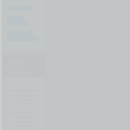
ФИНАНСЫ
ПОСЛЕ
РАЗВОДА
СОЗДАЙТЕ
ВАШ ВОПРОС
смотреть
раздел
имущества
При нажатии на
кнопку можно
отправить
сообщение для
Ольги
Васильевны по
вопросам,
связанным с
разделом
имущества: