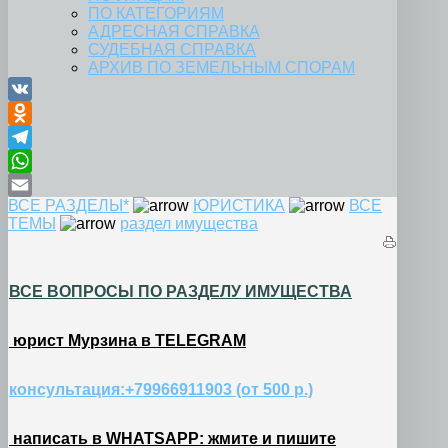
ПО КАТЕГОРИЯМ
АДРЕСНАЯ СПРАВКА
СУДЕБНАЯ СПРАВКА
АРХИВ ПО ЗЕМЕЛЬНЫМ СПОРАМ
VK
Odnoklassniki
Telegram
WhatsApp
ВСЕ РАЗДЕЛЫ*
ЮРИСТИКА
ВСЕ
Email
ТЕМЫ
раздел имущества
ВСЕ ВОПРОСЫ ПО РАЗДЕЛУ ИМУЩЕСТВА
юрист Мурзина в TELEGRAM
консультация:+79966911903 (от 500 р.)
написать в WHATSAPP: жмите и пишите