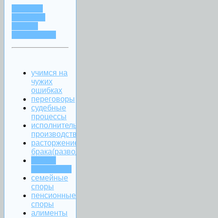
ЗАДАТЬ
ВОПРОС
ЧЕРЕЗ
WHATSAPP
учимся на
чужих
ошибках
переговоры
судебные
процессы
исполнительное
производство
расторжение
брака(развод)
раздел
имущества
семейные
споры
пенсионные
споры
алименты