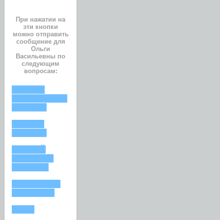
При нажатии на
эти кнопки
можно отправить
сообщение для
Ольги
Васильевны по
следующим
вопросам:
ОТКАЗ В
НАЗНАЧЕНИИ
ПЕНСИИ
РАЗМЕР
ПЕНСИИ
РАННИЙ
ВЫХОД НА
ПЕНСИЮ
ПЕНСИЯ ПО
СТАРОСТИ
СТАЖ