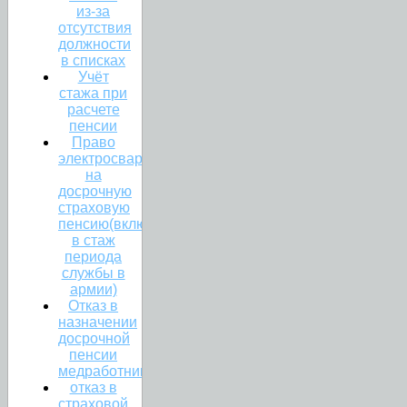
из-за
отсутствия
должности
в списках
Учёт
стажа при
расчете
пенсии
Право
электросварщика
на
досрочную
страховую
пенсию(включение
в стаж
периода
службы в
армии)
Отказ в
назначении
досрочной
пенсии
медработникам.
отказ в
страховой