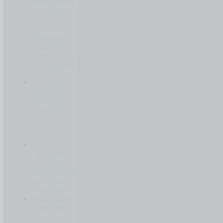
назначении
пенсии
из-за того,
что
гражданин
работал
не на
территории
РФ
отказ в
страховой
пенсии по
старости
из-за
малого
ИПК
если
получен
отказ в
установлении
досрочной
пенсии
недополученная
пенсия