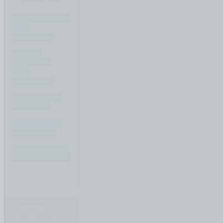
ЧТО ДЕЛИТСЯ
ПРИ
РАЗВОДЕ?
ЧТО НЕ
ДЕЛИТСЯ
ПРИ
РАЗВОДЕ?
КАК ДЕЛИТЬ
КРЕДИТ ?
КАК ДЕЛИТЬ
ИПОТЕКУ ?
КАК ОЦЕНИТЬ
ИМУЩЕСТВО ?
смотреть
налоговые