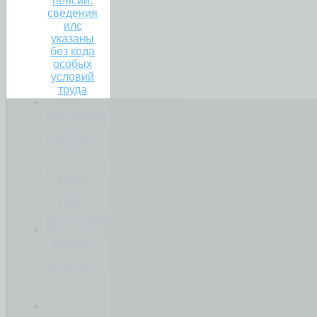
пенсии:
сведения
илс
указаны
без кода
особых
условий
труда
отказ в
назначении
пенсии:
проведена
СОУТ и
установлен
класс
условий
труда
допустимый
Многодетной
матери
отказали
в пенсии.
что
делать ?
Отказ в