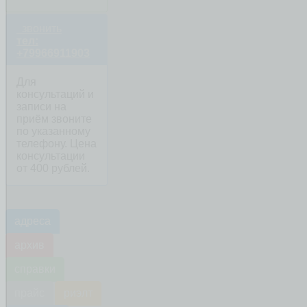
звонить
тел:
+79966911903
Для
консультаций и
записи на
приём звоните
по указанному
телефону. Цена
консультации
от 400 рублей.
адреса
архив
справки
прайс
риэлт