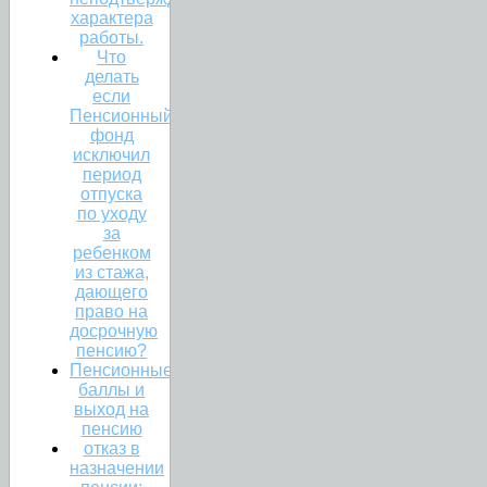
характера
работы.
Что
делать
если
Пенсионный
фонд
исключил
период
отпуска
по уходу
за
ребенком
из стажа,
дающего
право на
досрочную
пенсию?
Пенсионные
баллы и
выход на
пенсию
отказ в
назначении