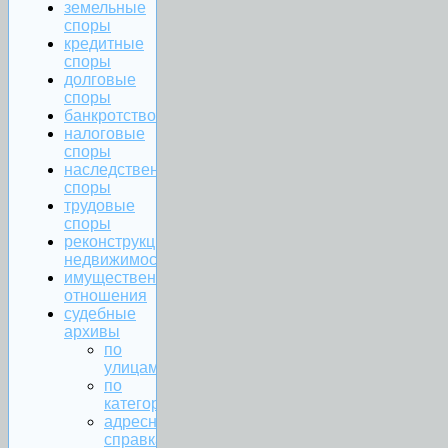
земельные
споры
кредитные
споры
долговые
споры
банкротство
налоговые
споры
наследственные
споры
трудовые
споры
реконструкция
недвижимости
имущественные
отношения
судебные
архивы
по
улицам
по
категориям
адресная
справка