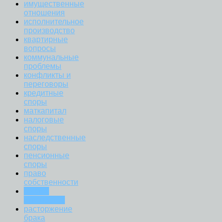
имущественные
отношения
исполнительное
производство
квартирные
вопросы
коммунальные
проблемы
конфликты и
переговоры
кредитные
споры
маткапитал
налоговые
споры
наследственные
споры
пенсионные
споры
право
собственности
раздел
имущества
расторжение
брака