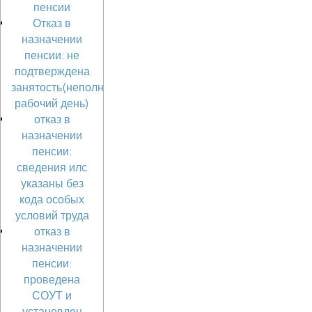
пенсии
Отказ в
назначении
пенсии: не
подтверждена
занятость(неполный
рабочий день)
отказ в
назначении
пенсии:
сведения илс
указаны без
кода особых
условий труда
отказ в
назначении
пенсии:
проведена
СОУТ и
установлен