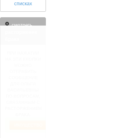
списках
смотреть
расторжение
брака
ПРИ НАЖАТИИ
НА ЭТИ КНОПКИ
МОЖНО
ОТПРАВИТЬ
СООБЩЕНИЕ
ДЛЯ ОЛЬГИ
ВАСИЛЬЕВНЫ
ПО ВОПРОСАМ,
СВЯЗАННЫМ С
РАСТОРЖЕНИЕМ
БРАКА:
ИМУЩЕСТВО