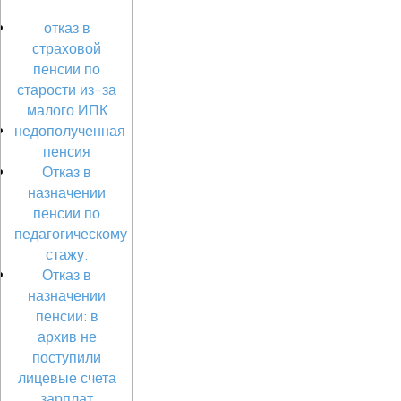
отказ в
страховой
пенсии по
старости из-за
малого ИПК
недополученная
пенсия
Отказ в
назначении
пенсии по
педагогическому
стажу.
Отказ в
назначении
пенсии: в
архив не
поступили
лицевые счета
зарплат