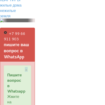
жилые дома
нежилые
земля
+7 99 66
911 903
пишите ваш
вопрос в
WhatsApp
×
Пишите
вопрос
в
Whatsapp
Жмите
на