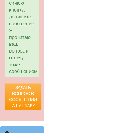
синюю
кнопку,
допишите
сообщение.
Я
прочитаю
ваш
вопрос и
отвечу
тоже
сообщением.
ЗАДАТЬ
ВОПРОС В
СООБЩЕНИИ
WHATSAPP