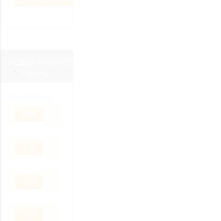
НЕДВИЖИМОСТЬ
скрыть
объявления
ВСЕ
1-К
2-К
3-К