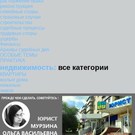
расторжение брака
реконструкция
семейные споры
страховые случаи
строительство
судебные процессы
трудовые споры
ущербы
Финансы
Архивы судебных дел
ОСОБЫЕ ТЕМЫ
ПРАКТИКА
недвижимость:
все категории
КВАРТИРЫ
жилые дома
нежилые
земля