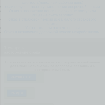
занятость(неполный рабочий день)
если получен отказ в установлении досрочной пенсии
Отказ в назначении пенсии: в архив не поступили
лицевые счета зарплат
отказ в страховой пенсии из-за малого страхового
стажа
Учёт стажа при расчете пенсии
Отказ в назначении досрочной пенсии медработникам.
смотреть
расторжение брака
При нажатии на эти кнопки можно отправить сообщение
для Ольги Васильевны по вопросам, связанным с
расторжением брака:
ИМУЩЕСТВО
РАЗДЕЛ