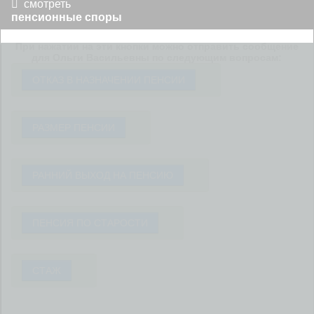
смотреть
пенсионные споры
При нажатии на эти кнопки можно отправить сообщение
для Ольги Васильевны по следующим вопросам:
ОТКАЗ В НАЗНАЧЕНИИ ПЕНСИИ
РАЗМЕР ПЕНСИИ
РАННИЙ ВЫХОД НА ПЕНСИЮ
ПЕНСИЯ ПО СТАРОСТИ
СТАЖ