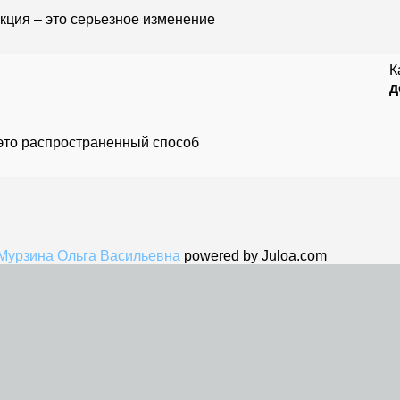
кция – это серьезное изменение
К
д
это распространенный способ
Мурзина Ольга Васильевна
powered by Juloa.com