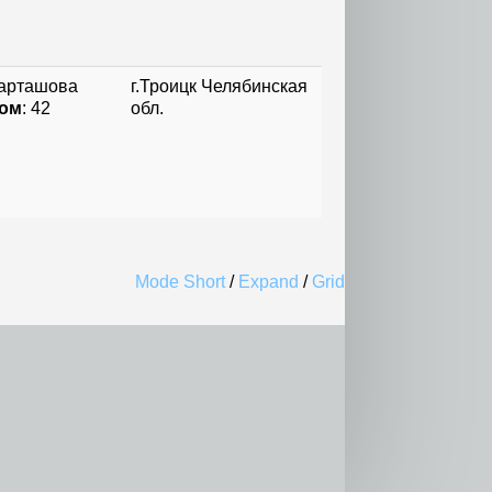
арташова
г.Троицк Челябинская
ом
: 42
обл.
Mode Short
/
Expand
/
Grid