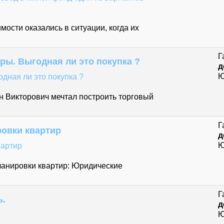
ости оказались в ситуации, когда их
Г
ры. Выгодная ли это покупка ?
д
Ю
н Викторович мечтал построить торговый
Г
овки квартир
д
Ю
ланировки квартир: Юридические
Г
ь.
д
Ю