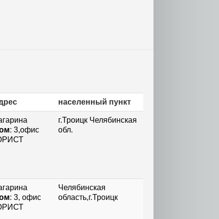
дрес
населенный пункт
агарина
г.Троицк Челябинская
ом
: 3,офис
обл.
РИСТ
агарина
Челябинская
ом
: 3, офис
область,г.Троицк
РИСТ