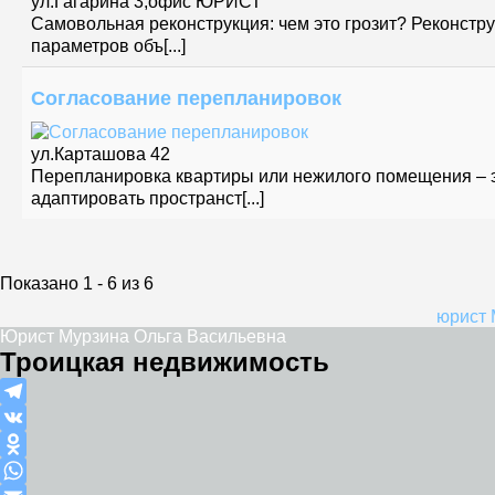
ул.Гагарина 3,офис ЮРИСТ
Самовольная реконструкция: чем это грозит? Реконстру
параметров объ[...]
Согласование перепланировок
ул.Карташова 42
Перепланировка квартиры или нежилого помещения – 
адаптировать пространст[...]
Показано 1 - 6 из 6
юрист 
Юрист Мурзина Ольга Васильевна
Троицкая недвижимость
Telegram
VK
Odnoklassniki