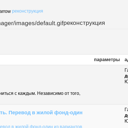
реконструкция
реконструкция
параметры
а
Г
д
Ю
читься с каждым. Независимо от того,
Г
ть. Перевод в жилой фонд-один
д
Ю