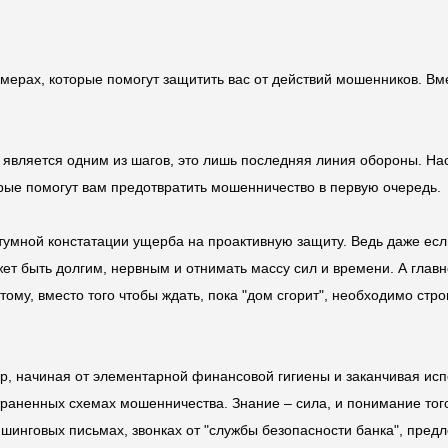
мерах, которые помогут защитить вас от действий мошенников. Вме
и является одним из шагов, это лишь последняя линия обороны. На
рые помогут вам предотвратить мошенничество в первую очередь.
тумной констатации ущерба на проактивную защиту. Ведь даже есл
ет быть долгим, нервным и отнимать массу сил и времени. А главн
ому, вместо того чтобы ждать, пока "дом сгорит", необходимо ст
ер, начиная от элементарной финансовой гигиены и заканчивая и
раненных схемах мошенничества. Знание – сила, и понимание тог
инговых письмах, звонках от "службы безопасности банка", предл