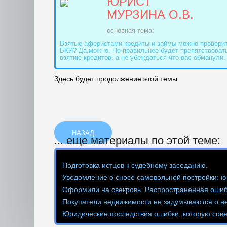
ЮРИСТ
МУРЗИНА О.В.
основная тема:
Взятые аферистами кредиты и займы можно проверит
БКИ? Да,можно. Но правильнее будет препятствоват
взятию кредитов, а не убеждаться что вас обманули.
Здесь будет продолжение этой темы
НАЗАД
... еще материалы по этой теме:
Подготовка истцов к судебному заседанию.
Уведомление о сносе самовольной постройки: ю
Оформили на свекровь. Распространенная ошиб
Покупатели недвижимости не задумываются о не
Юридические последствия ошибки, которую сове