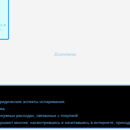
ь в
ь
JComments
ридические аспекты оспаривания.
ка.
нужных расходах, связанных с покупкой
ршают многие: насмотревшись и начитавшись в интернете, приходя