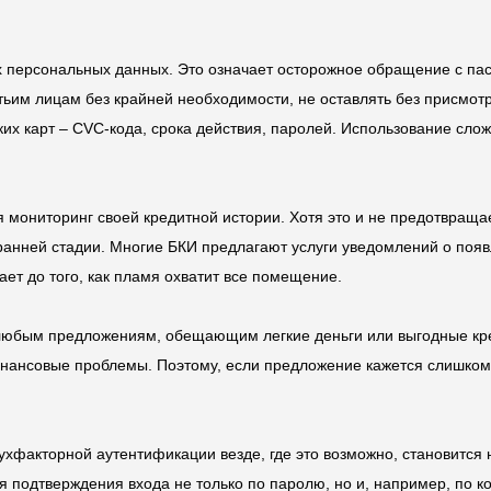
х персональных данных. Это означает осторожное обращение с па
ьим лицам без крайней необходимости, не оставлять без присмотр
ских карт – CVC-кода, срока действия, паролей. Использование сл
мониторинг своей кредитной истории. Хотя это и не предотвраща
 ранней стадии. Многие БКИ предлагают услуги уведомлений о по
ает до того, как пламя охватит все помещение.
к любым предложениям, обещающим легкие деньги или выгодные к
нансовые проблемы. Поэтому, если предложение кажется слишком х
ухфакторной аутентификации везде, где это возможно, становится
 подтверждения входа не только по паролю, но и, например, по к